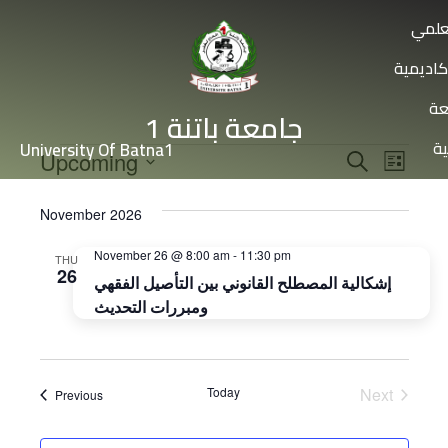
علمي
كاديمية
عة
جامعة باتنة 1
ية
University Of Batna1
Events
Even
Upcoming
Search
List
View
Select
Search
date.
Navi
November 2026
and
November 26 @ 8:00 am
-
11:30 pm
Views
THU
26
إشكالية المصطلح القانوني بين التأصيل الفقهي
Navigat
ومبررات التحديث
Events
Today
Next
Events
Previous