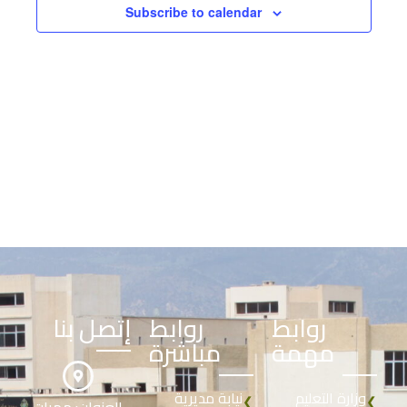
Subscribe to calendar
روابط
روابط
إتصل بنا
مهمة
مباشرة
وزارة التعليم
نيابة مديرية
❮
❮
العنوان: ممرات