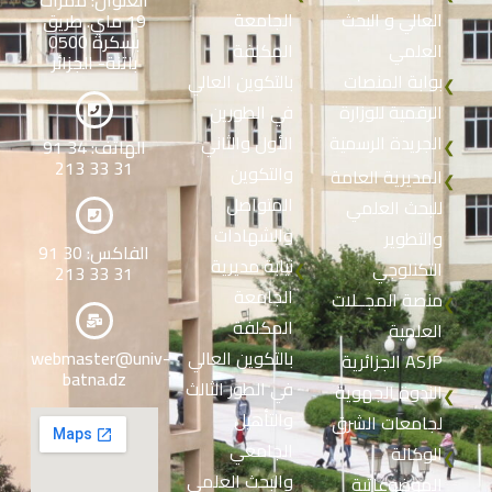
العالي و البحث
الجامعة
19 ماي. طريق
بسكرة 0500
العلمي
المكلفة
باتنة- الجزائر
بوابة المنصات
بالتكوين العالي
❮
الرقمية للوزارة
في الطورين
الجريدة الرسمية
الأول والثاني
الهاتف: 34 91
❮
31 33 213
والتكوين
المديرية العامة
❮
المتواصل
للبحث العلمي
والشهادات
والتطوير
الفاكس: 30 91
نيابة مديرية
التكنلوجي
❮
31 33 213
الجامعة
منصة المجــلات
❮
المكلفة
العلمية
بالتكوين العالي
webmaster@univ-
الجزائرية ASJP
batna.dz
في الطور الثالث
الندوة الجهوية
❮
والتأهيل
لجامعات الشرق
الجامعي
الوكالة
❮
والبحث العلمي
الموضوعاتية