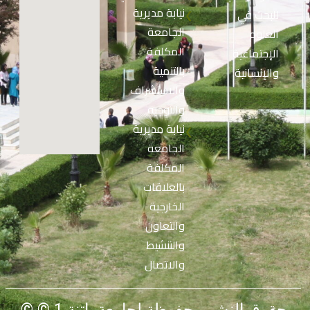
نيابة مديرية
للبحث في
❮
الجامعة
العلوم
المكلفة
الإجتماعية
بالتنمية
والإنسانية
والاستشراف
والتوجيه
نيابة مديرية
❮
الجامعة
المكلفة
بالعلاقات
الخارجية
والتعاون
والتنشيط
والاتصال
© حقوق النشر محفوظة لجامعة باتنة 1 ©