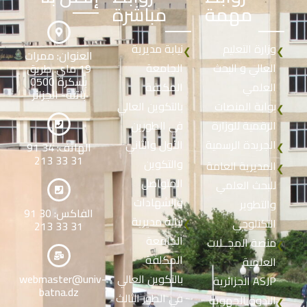
مهمة
مباشرة
وزارة التعليم
نيابة مديرية
❮
❮
العنوان: ممرات
العالي و البحث
الجامعة
19 ماي. طريق
بسكرة 0500
العلمي
المكلفة
باتنة- الجزائر
بوابة المنصات
بالتكوين العالي
❮
الرقمية للوزارة
في الطورين
الجريدة الرسمية
الأول والثاني
الهاتف: 34 91
❮
31 33 213
والتكوين
المديرية العامة
❮
المتواصل
للبحث العلمي
والشهادات
والتطوير
الفاكس: 30 91
نيابة مديرية
التكنلوجي
❮
31 33 213
الجامعة
منصة المجــلات
❮
المكلفة
العلمية
بالتكوين العالي
webmaster@univ-
الجزائرية ASJP
batna.dz
في الطور الثالث
الندوة الجهوية
❮