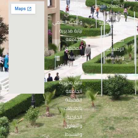
والتأهيل
لجامعات الشرق
الجامعي
الوكالة
❮
والبحث العلمي
الموضوعاتية
نيابة مديرية
للبحث في
❮
الجامعة
العلوم
المكلفة
الإجتماعية
بالتنمية
والإنسانية
والاستشراف
والتوجيه
نيابة مديرية
❮
الجامعة
المكلفة
بالعلاقات
الخارجية
والتعاون
والتنشيط