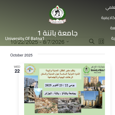
علمي
كاديمية
عة
جامعة باتنة 1
ية
University Of Batna1
Events
Even
10/22/2025
 - 
8/7/2026
Search
List
View
Select
Search
date.
Navi
October 2025
and
Views
WED
22
Navigat