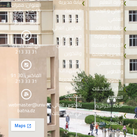
وزارة التعليم
نيابة مديرية
❮
❮
العنوان: ممرات
العالي و البحث
الجامعة
19 ماي. طريق
بسكرة 0500
العلمي
المكلفة
باتنة- الجزائر
بوابة المنصات
بالتكوين العالي
❮
الرقمية للوزارة
في الطورين
الجريدة الرسمية
الأول والثاني
الهاتف: 34 91
❮
31 33 213
والتكوين
المديرية العامة
❮
المتواصل
للبحث العلمي
والشهادات
والتطوير
الفاكس: 30 91
نيابة مديرية
التكنلوجي
❮
31 33 213
الجامعة
منصة المجــلات
❮
المكلفة
العلمية
بالتكوين العالي
webmaster@univ-
الجزائرية ASJP
batna.dz
في الطور الثالث
الندوة الجهوية
❮
والتأهيل
لجامعات الشرق
الجامعي
الوكالة
❮