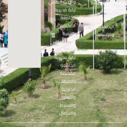
والبحث العلمي
الموضوعاتية
نيابة مديرية
للبحث في
❮
الجامعة
العلوم
المكلفة
الإجتماعية
بالتنمية
والإنسانية
والاستشراف
والتوجيه
نيابة مديرية
❮
الجامعة
المكلفة
بالعلاقات
الخارجية
والتعاون
والتنشيط
والاتصال