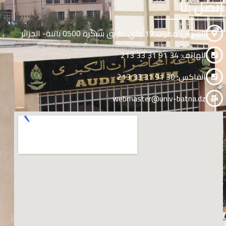
إتصل بنا
العنوان: ممرات 19 ماي. طريق بسكرة 0500 باتنة- الجزائر
الهاتف: 34 91 31 33 213
الفاكس: 30 91 31 33 213
webmaster@univ-batna.dz