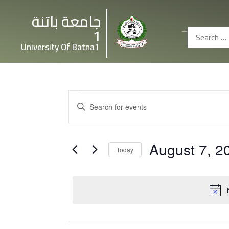
جامعة باتنة
1
University Of Batna1
Events
Enter
Keyword.
Search
Search
for
and
Events
by
August 7, 2
Keyword.
Views
Today
Select
Navigation
date.