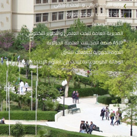
وزارة التعليم العالي و البحث العلمي
❮
بوابة المنصات الرقمية للوزارة
❮
الجريدة الرسمية
❮
المديرية العامة للبحث العلمي والتطوير التكنلوجي
❮
منصة المجــلات العلمية الجزائرية ASJP
❮
الندوة الجهوية لجامعات الشرق
❮
الوكالة الموضوعاتية للبحث في العلوم الإجتماعية والإنسانية
❮