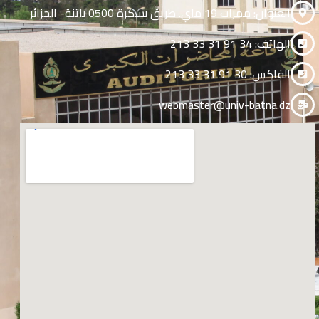
العنوان: ممرات 19 ماي. طريق بسكرة 0500 باتنة- الجزائر
الهاتف: 34 91 31 33 213
الفاكس: 30 91 31 33 213
webmaster@univ-batna.dz