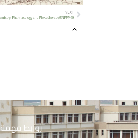
NEXT
emistry, Pharmacology and Phytotherapy (SNPPP-3)
روابط مهمة