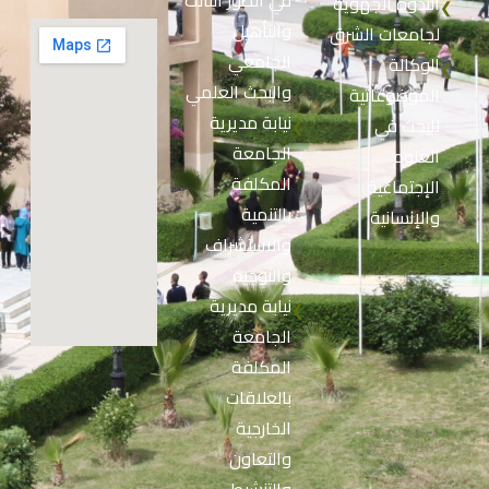
في الطور الثالث
الندوة الجهوية
❮
والتأهيل
لجامعات الشرق
الجامعي
الوكالة
❮
والبحث العلمي
الموضوعاتية
نيابة مديرية
للبحث في
❮
الجامعة
العلوم
المكلفة
الإجتماعية
بالتنمية
والإنسانية
والاستشراف
والتوجيه
نيابة مديرية
❮
الجامعة
المكلفة
بالعلاقات
الخارجية
والتعاون