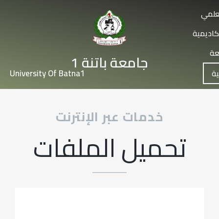
علمي
كاديمية
عة
جامعة باتنة 1
University Of Batna1
ية
خدمات عبر الإنترنت
تحميل الملفات