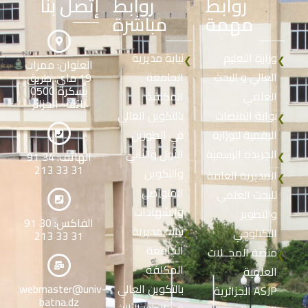
روابط
روابط
إتصل بنا
مهمة
مباشرة
وزارة التعليم
نيابة مديرية
❮
❮
العنوان: ممرات
العالي و البحث
الجامعة
19 ماي. طريق
بسكرة 0500
العلمي
المكلفة
باتنة- الجزائر
بوابة المنصات
بالتكوين العالي
❮
الرقمية للوزارة
في الطورين
الجريدة الرسمية
الأول والثاني
الهاتف: 34 91
❮
31 33 213
والتكوين
المديرية العامة
❮
المتواصل
للبحث العلمي
والشهادات
والتطوير
الفاكس: 30 91
نيابة مديرية
التكنلوجي
❮
31 33 213
الجامعة
منصة المجــلات
❮
المكلفة
العلمية
بالتكوين العالي
webmaster@univ-
الجزائرية ASJP
batna.dz