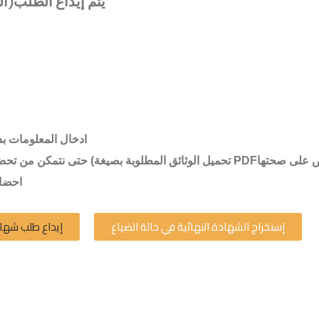
يتم إيداع الطلب(ا
ادخال المعلومات بد
احضار
إستخراج الشهادة النهائية في حالة الضياع
إيداع طلب شهاد