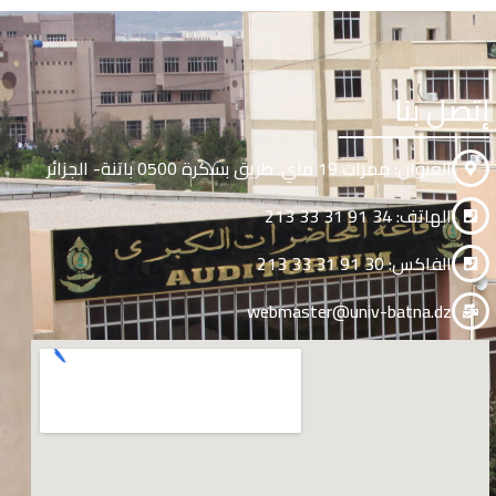
إتصل بنا
العنوان: ممرات 19 ماي. طريق بسكرة 0500 باتنة- الجزائر
الهاتف: 34 91 31 33 213
الفاكس: 30 91 31 33 213
webmaster@univ-batna.dz