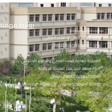
روابط مهمة
وزارة التعليم العالي و البحث العلمي
❮
بوابة المنصات الرقمية للوزارة
❮
الجريدة الرسمية
❮
المديرية العامة للبحث العلمي والتطوير التكنلوجي
❮
منصة المجــلات العلمية الجزائرية ASJP
❮
الندوة الجهوية لجامعات الشرق
❮
الوكالة الموضوعاتية للبحث في العلوم الإجتماعية والإنسانية
❮