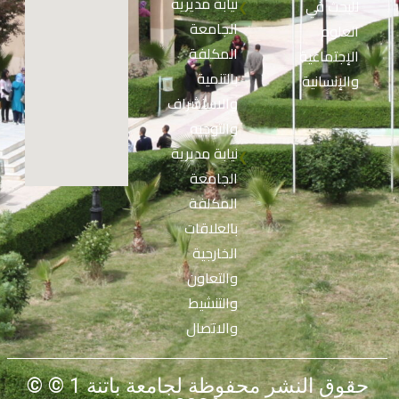
نيابة مديرية
للبحث في
❮
الجامعة
العلوم
المكلفة
الإجتماعية
بالتنمية
والإنسانية
والاستشراف
والتوجيه
نيابة مديرية
❮
الجامعة
المكلفة
بالعلاقات
الخارجية
والتعاون
والتنشيط
والاتصال
© حقوق النشر محفوظة لجامعة باتنة 1 ©