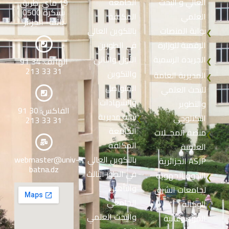
العالي و البحث
الجامعة
19 ماي. طريق
بسكرة 0500
العلمي
المكلفة
باتنة- الجزائر
بوابة المنصات
بالتكوين العالي
❮
الرقمية للوزارة
في الطورين
الجريدة الرسمية
الأول والثاني
الهاتف: 34 91
❮
31 33 213
والتكوين
المديرية العامة
❮
المتواصل
للبحث العلمي
والشهادات
والتطوير
الفاكس: 30 91
نيابة مديرية
التكنلوجي
❮
31 33 213
الجامعة
منصة المجــلات
❮
المكلفة
العلمية
بالتكوين العالي
webmaster@univ-
الجزائرية ASJP
batna.dz
في الطور الثالث
الندوة الجهوية
❮
والتأهيل
لجامعات الشرق
الجامعي
الوكالة
❮
والبحث العلمي
الموضوعاتية