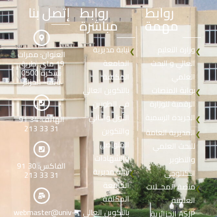
روابط
روابط
إتصل بنا
مهمة
مباشرة
وزارة التعليم
نيابة مديرية
❮
❮
العنوان: ممرات
العالي و البحث
الجامعة
19 ماي. طريق
بسكرة 0500
العلمي
المكلفة
باتنة- الجزائر
بوابة المنصات
بالتكوين العالي
❮
الرقمية للوزارة
في الطورين
الجريدة الرسمية
الأول والثاني
الهاتف: 34 91
❮
31 33 213
والتكوين
المديرية العامة
❮
المتواصل
للبحث العلمي
والشهادات
والتطوير
الفاكس: 30 91
نيابة مديرية
التكنلوجي
❮
31 33 213
الجامعة
منصة المجــلات
❮
المكلفة
العلمية
بالتكوين العالي
webmaster@univ-
الجزائرية ASJP