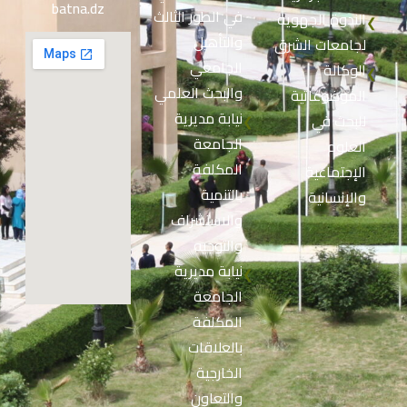
batna.dz
في الطور الثالث
الندوة الجهوية
❮
والتأهيل
لجامعات الشرق
الجامعي
الوكالة
❮
والبحث العلمي
الموضوعاتية
نيابة مديرية
للبحث في
❮
الجامعة
العلوم
المكلفة
الإجتماعية
بالتنمية
والإنسانية
والاستشراف
والتوجيه
نيابة مديرية
❮
الجامعة
المكلفة
بالعلاقات
الخارجية
والتعاون