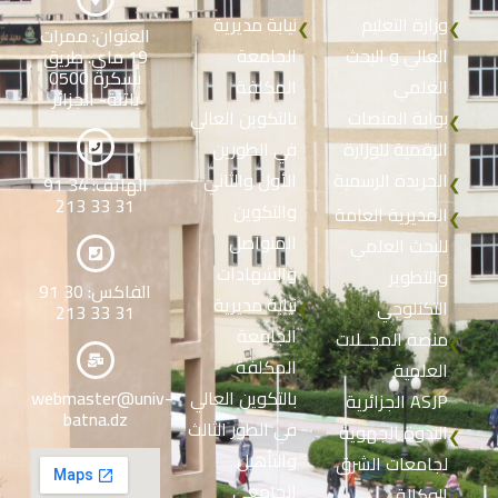
وزارة التعليم
نيابة مديرية
❮
❮
العنوان: ممرات
العالي و البحث
الجامعة
19 ماي. طريق
بسكرة 0500
العلمي
المكلفة
باتنة- الجزائر
بوابة المنصات
بالتكوين العالي
❮
الرقمية للوزارة
في الطورين
الجريدة الرسمية
الأول والثاني
الهاتف: 34 91
❮
31 33 213
والتكوين
المديرية العامة
❮
المتواصل
للبحث العلمي
والشهادات
والتطوير
الفاكس: 30 91
نيابة مديرية
التكنلوجي
❮
31 33 213
الجامعة
منصة المجــلات
❮
المكلفة
العلمية
بالتكوين العالي
webmaster@univ-
الجزائرية ASJP
batna.dz
في الطور الثالث
الندوة الجهوية
❮
والتأهيل
لجامعات الشرق
الجامعي
الوكالة