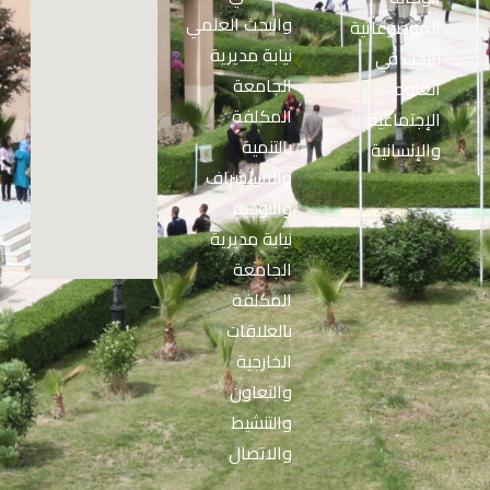
❮
والبحث العلمي
الموضوعاتية
نيابة مديرية
للبحث في
❮
الجامعة
العلوم
المكلفة
الإجتماعية
بالتنمية
والإنسانية
والاستشراف
والتوجيه
نيابة مديرية
❮
الجامعة
المكلفة
بالعلاقات
الخارجية
والتعاون
والتنشيط
والاتصال