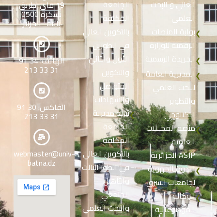
العالي و البحث
الجامعة
19 ماي. طريق
بسكرة 0500
العلمي
المكلفة
باتنة- الجزائر
بوابة المنصات
بالتكوين العالي
❮
الرقمية للوزارة
في الطورين
الجريدة الرسمية
الأول والثاني
الهاتف: 34 91
❮
31 33 213
والتكوين
المديرية العامة
❮
المتواصل
للبحث العلمي
والشهادات
والتطوير
الفاكس: 30 91
نيابة مديرية
التكنلوجي
❮
31 33 213
الجامعة
منصة المجــلات
❮
المكلفة
العلمية
بالتكوين العالي
webmaster@univ-
الجزائرية ASJP
batna.dz
في الطور الثالث
الندوة الجهوية
❮
والتأهيل
لجامعات الشرق
الجامعي
الوكالة
❮
والبحث العلمي
الموضوعاتية