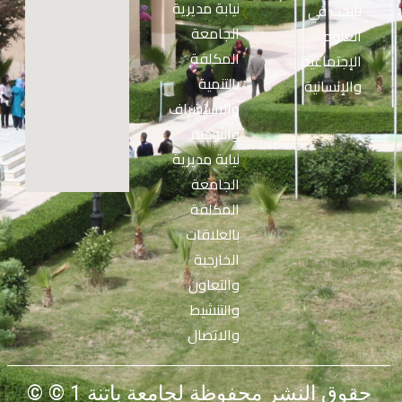
نيابة مديرية
للبحث في
❮
الجامعة
العلوم
المكلفة
الإجتماعية
بالتنمية
والإنسانية
والاستشراف
والتوجيه
نيابة مديرية
❮
الجامعة
المكلفة
بالعلاقات
الخارجية
والتعاون
والتنشيط
والاتصال
© حقوق النشر محفوظة لجامعة باتنة 1 ©