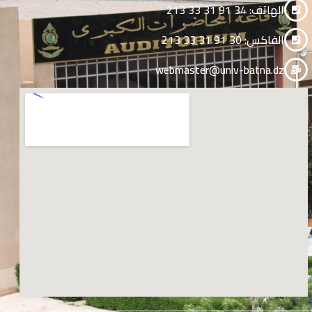
الهاتف: 34 91 31 33 213
الفاكس: 30 91 31 33 213
webmaster@univ-batna.dz