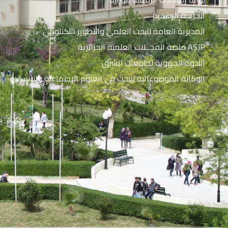
❮
الجريدة الرسمية
❮
المديرية العامة للبحث العلمي والتطوير التكنلوجي
❮
منصة المجــلات العلمية الجزائرية ASJP
❮
الندوة الجهوية لجامعات الشرق
❮
الوكالة الموضوعاتية للبحث في العلوم الإجتماعية والإنسانية
❮