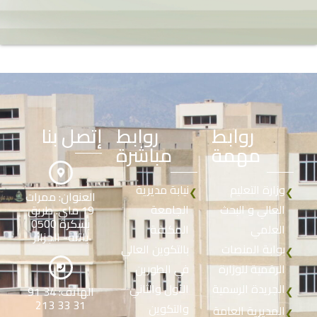
روابط
روابط
إتصل بنا
مهمة
مباشرة
وزارة التعليم
نيابة مديرية
❮
❮
العنوان: ممرات
العالي و البحث
الجامعة
19 ماي. طريق
بسكرة 0500
العلمي
المكلفة
باتنة- الجزائر
بوابة المنصات
بالتكوين العالي
❮
الرقمية للوزارة
في الطورين
الجريدة الرسمية
الأول والثاني
الهاتف: 34 91
❮
31 33 213
والتكوين
المديرية العامة
❮