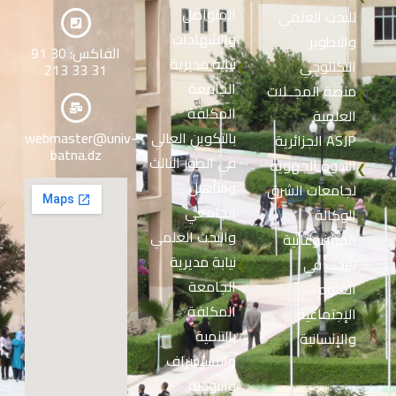
المتواصل
للبحث العلمي
والشهادات
والتطوير
الفاكس: 30 91
نيابة مديرية
التكنلوجي
❮
31 33 213
الجامعة
منصة المجــلات
❮
المكلفة
العلمية
بالتكوين العالي
webmaster@univ-
الجزائرية ASJP
batna.dz
في الطور الثالث
الندوة الجهوية
❮
والتأهيل
لجامعات الشرق
الجامعي
الوكالة
❮
والبحث العلمي
الموضوعاتية
نيابة مديرية
للبحث في
❮
الجامعة
العلوم
المكلفة
الإجتماعية
بالتنمية
والإنسانية
والاستشراف
والتوجيه