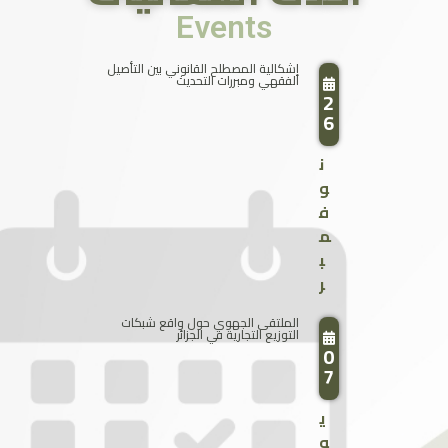
Events
إشكالية المصطلح القانوني بين التأصيل
الفقهي ومبررات التحديث
2
6
ن
و
ف
م
ب
ر
الملتقى الجهوي حول واقع شبكات
التوزيع التجارية في الجزائر
0
7
ي
و