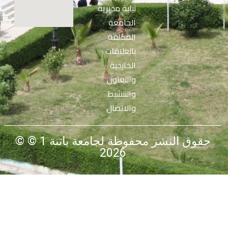
نيابة مديرية
❮
الجامعة
المكلفة
بالعلاقات
الخارجية
والتعاون
والتنشيط
والاتصال
© حقوق النشر محفوظة لجامعة باتنة 1 ©
2026